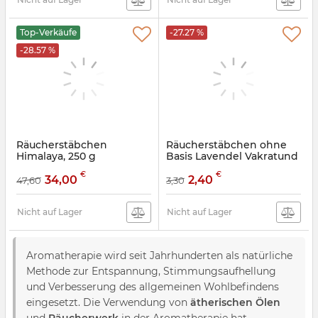
Top-Verkäufe
-27.27 %
-28.57 %
Räucherstäbchen
Räucherstäbchen ohne
Himalaya, 250 g
Basis Lavendel Vakratund
(Handgefertigt)
20 Stück
€
€
34,00
2,40
47,60
3,30
Artikelnummer:
9130103
Artikelnummer:
9130882
Nicht auf Lager
Nicht auf Lager
Aromatherapie wird seit Jahrhunderten als natürliche
Methode zur Entspannung, Stimmungsaufhellung
und Verbesserung des allgemeinen Wohlbefindens
eingesetzt. Die Verwendung von
ätherischen Ölen