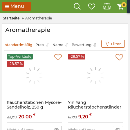
0
Menü
Startseite
Aromatherapie
Aromatherapie
Filter
standardmäßig
Preis
Name
Bewertung
Top-Verkäufe
-28.57 %
-28.57 %
Räucherstäbchen Mysore-
Yin Yang
Sandelholz, 250 g
Räucherstäbchenständer
(Handgefertigt)
aus Aluminium
€
€
20,00
9,20
28,00
12,88
Artikelnummer:
9130074
Artikelnummer:
9150197
Nicht auf Lager
Nicht auf Lager