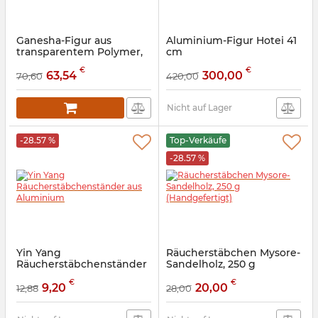
Ganesha-Figur aus
Aluminium-Figur Hotei 41
transparentem Polymer,
cm
21,5 cm
Artikelnummer:
70134
€
€
63,54
300,00
70,60
420,00
Artikelnummer:
9260196
Nicht auf Lager
-28.57 %
Top-Verkäufe
-28.57 %
Yin Yang
Räucherstäbchen Mysore-
Räucherstäbchenständer
Sandelholz, 250 g
aus Aluminium
(Handgefertigt)
€
€
9,20
20,00
12,88
28,00
Artikelnummer:
9150197
Artikelnummer:
9130074