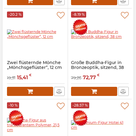
-20.2 %
-8.19 %
Zwei flüsternde Mönche
Große Buddha-Figur in
„Mönchsgeflüster“, 12 cm
Bronzeoptik, sitzend, 38
cm
Artikelnummer:
9260301
€
€
15,41
72,77
19,31
79,26
Artikelnummer:
9260201
-10 %
-28.57 %