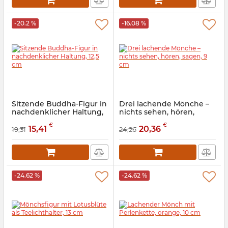
-20.2 %
-16.08 %
Sitzende Buddha-Figur in
Drei lachende Mönche –
nachdenklicher Haltung,
nichts sehen, hören,
12,5 cm
sagen, 9 cm
€
€
15,41
20,36
19,31
24,26
Artikelnummer:
9260205
Artikelnummer:
9260308
-24.62 %
-24.62 %