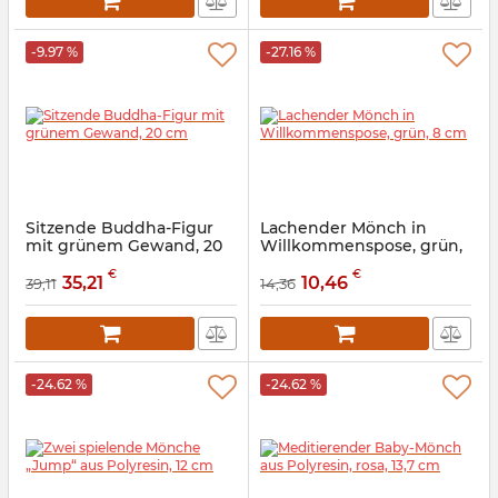
-9.97 %
-27.16 %
Sitzende Buddha-Figur
Lachender Mönch in
mit grünem Gewand, 20
Willkommenspose, grün,
cm
8 cm
€
€
35,21
10,46
39,11
14,36
Artikelnummer:
9260204
Artikelnummer:
9260304
-24.62 %
-24.62 %