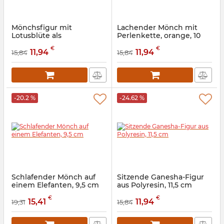
Mönchsfigur mit
Lachender Mönch mit
Lotusblüte als
Perlenkette, orange, 10
Teelichthalter, 13 cm
cm
€
€
11,94
11,94
15,84
15,84
Artikelnummer:
9260307
Artikelnummer:
9260306
-20.2 %
-24.62 %
Schlafender Mönch auf
Sitzende Ganesha-Figur
einem Elefanten, 9,5 cm
aus Polyresin, 11,5 cm
Artikelnummer:
9260305
Artikelnummer:
9260101
€
€
15,41
11,94
19,31
15,84