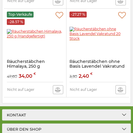
Nicht auf Lager
Nicht auf Lager
Top-Verkäufe
-27.27 %
-28.57 %
Räucherstäbchen
Räucherstäbchen ohne
Himalaya, 250 g
Basis Lavendel Vakratund
(Handgefertigt)
20 Stück
€
€
34,00
2,40
47,60
3,30
Artikelnummer:
9130103
Artikelnummer:
9130882
Nicht auf Lager
Nicht auf Lager
KONTAKT
ÜBER DEN SHOP