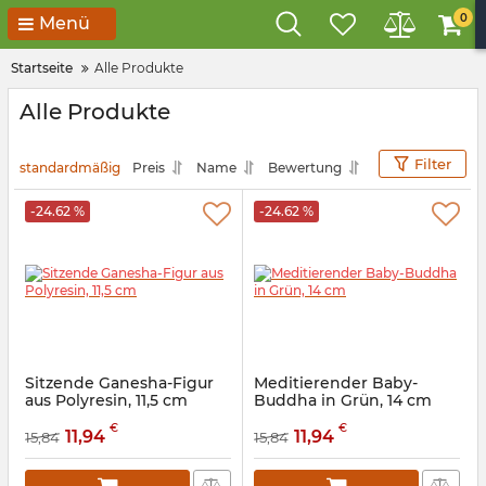
0
Menü
Startseite
Alle Produkte
Alle Produkte
Filter
standardmäßig
Preis
Name
Bewertung
-24.62 %
-24.62 %
Sitzende Ganesha-Figur
Meditierender Baby-
aus Polyresin, 11,5 cm
Buddha in Grün, 14 cm
Artikelnummer:
9260102
Artikelnummer:
9260206
€
€
11,94
11,94
15,84
15,84