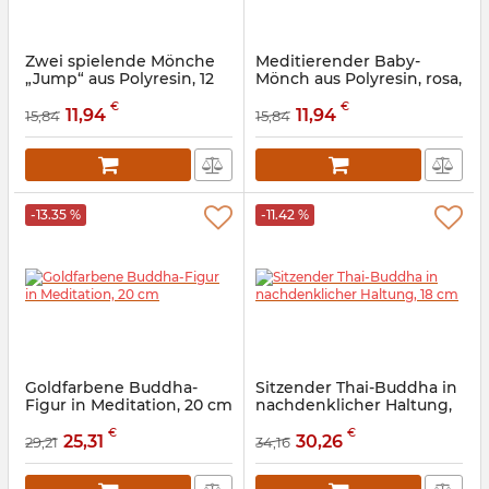
Zwei spielende Mönche
Meditierender Baby-
„Jump“ aus Polyresin, 12
Mönch aus Polyresin, rosa,
cm
13,7 cm
€
€
11,94
11,94
15,84
15,84
Artikelnummer:
9260303
Artikelnummer:
9260302
-13.35 %
-11.42 %
Goldfarbene Buddha-
Sitzender Thai-Buddha in
Figur in Meditation, 20 cm
nachdenklicher Haltung,
18 cm
Artikelnummer:
9260203
€
€
25,31
30,26
29,21
34,16
Artikelnummer:
9260202