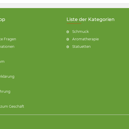
op
Liste der Kategorien
Schmuck
lte Fragen
Aromatherapie
mationen
Statuetten
amm
rklärung
ehrung
zum Geschäft