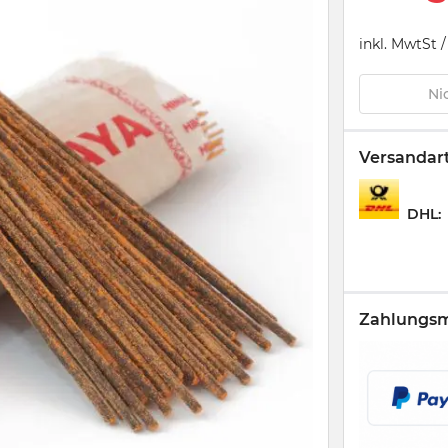
inkl. MwtSt 
Ni
Versandar
DHL
Zahlungs