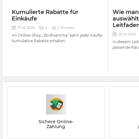
Kumulierte Rabatte für
Wie man
Einkäufe
auswählt:
Leitfade
17 02 2026
0
2 Minuten
20 01 2026
Im Online-Shop „Bodhiaroma“ kann jeder Käufer
kumulative Rabatte erhalten.
In diesem Leit
passende Räuc
Sichere Online-
Zahlung