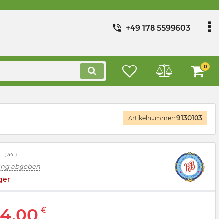
+49 178 5599603
0
9130103
Artikelnummer:
(
34
)
ung abgeben
ger
4,00
€