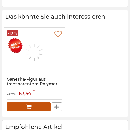
Das könnte Sie auch interessieren
-10 %
Ganesha-Figur aus
transparentem Polymer,
21,5 cm
€
63,54
70,60
Artikelnummer:
9260196
Empfohlene Artikel